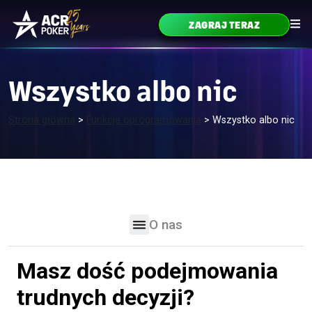
Przejdź do treści
ZAGRAJ TERAZ
Główne menu
Wszystko albo nic
Strona główna
>
Funkcje oprogramowania
>
Wszystko albo nic
O nas
Masz dość podejmowania
trudnych decyzji?