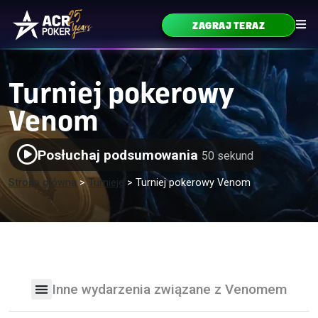
Przejdź do treści
ZAGRAJ TERAZ
Główne menu
Turniej pokerowy
Venom
Posłuchaj podsumowania
50 sekund
Strona główna
>
Turnieje
>
Turniej pokerowy Venom
Inne wydarzenia związane z Venomem