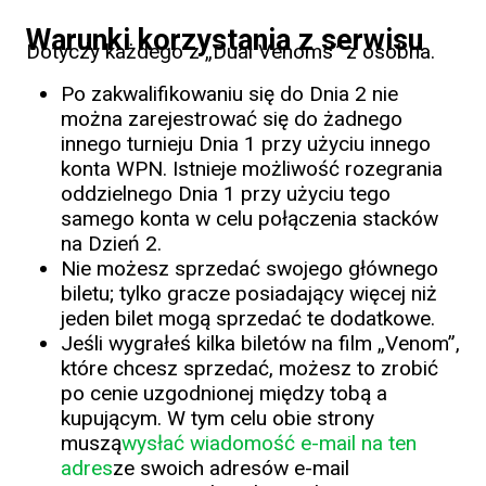
Warunki korzystania z serwisu
Dotyczy każdego z „Dual Venoms” z osobna.
Po zakwalifikowaniu się do Dnia 2 nie
można zarejestrować się do żadnego
innego turnieju Dnia 1 przy użyciu innego
konta WPN. Istnieje możliwość rozegrania
oddzielnego Dnia 1 przy użyciu tego
samego konta w celu połączenia stacków
na Dzień 2.
Nie możesz sprzedać swojego głównego
biletu; tylko gracze posiadający więcej niż
jeden bilet mogą sprzedać te dodatkowe.
Jeśli wygrałeś kilka biletów na film „Venom”,
które chcesz sprzedać, możesz to zrobić
po cenie uzgodnionej między tobą a
kupującym. W tym celu obie strony
muszą
wysłać wiadomość e-mail na ten
adres
ze swoich adresów e-mail