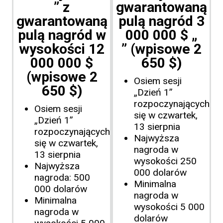
” z
gwarantowaną
gwarantowaną
pulą nagród 3
pulą nagród w
000 000 $ „
wysokości 12
” (wpisowe 2
000 000 $
650 $)
(wpisowe 2
Osiem sesji
650 $)
„Dzień 1”
rozpoczynających
Osiem sesji
się w czwartek,
„Dzień 1”
13 sierpnia
rozpoczynających
Najwyższa
się w czwartek,
nagroda w
13 sierpnia
wysokości 250
Najwyższa
000 dolarów
nagroda: 500
Minimalna
000 dolarów
nagroda w
Minimalna
wysokości 5 000
nagroda w
dolarów