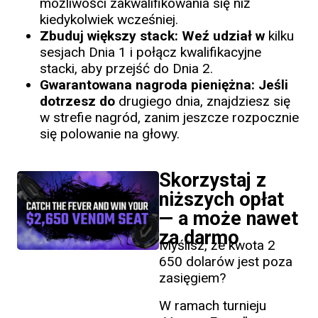
możliwości zakwalifikowania się niż
kiedykolwiek wcześniej.
Zbuduj większy stack: Weź udział w
kilku
sesjach Dnia 1 i połącz kwalifikacyjne
stacki, aby przejść do Dnia 2.
Gwarantowana nagroda pieniężna: Jeśli
dotrzesz do
drugiego dnia, znajdziesz się
w strefie nagród, zanim jeszcze rozpocznie
się polowanie na głowy.
Skorzystaj z
niższych opłat
— a może nawet
za darmo
Myślisz, że kwota 2
650 dolarów jest poza
zasięgiem?
W ramach turnieju