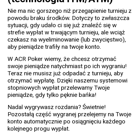
Nie ma nic gorszego niż przegapienie turnieju z
powodu braku środków. Dotyczy to zwłaszcza
sytuacji, gdy udało ci się już znaleźć się w
strefie wypłat w trwającym turnieju, ale wciąż
czekasz na wyeliminowanie (lub zwycięstwo),
aby pieniądze trafiły na twoje konto.
W ACR Poker wiemy, że chcesz otrzymać
swoje pieniądze natychmiast po ich wygraniu!
Teraz nie musisz już odpadać z turnieju, aby
otrzymać wypłatę. Dzięki naszemu systemowi
stopniowych wypłat przelewamy Twoje
pieniądze, gdy tylko pęknie bańka!
Nadal wygrywasz rozdania? Świetnie!
Pozostałą część wygranej przelejemy na Twoje
konto automatycznie po osiągnięciu każdego
kolejnego progu wypłat.