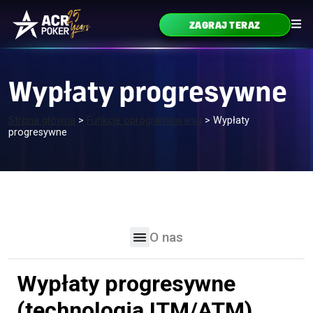
Przejdź do treści
ZAGRAJ TERAZ
Główne menu
Wypłaty progresywne
Strona główna
>
Funkcje oprogramowania
>
Wypłaty
progresywne
O nas
Wypłaty progresywne
(technologia ITM/ATM)