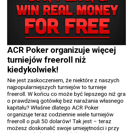
ACR Poker organizuje więcej
turniejów freeroll niż
kiedykolwiek!
Nie jest zaskoczeniem, że niektóre z naszych
najpopularniejszych turniejów to turnieje
freeroll. W końcu co może być lepszego niż gra
o prawdziwą gotówkę bez narażania własnego
kapitału? Właśnie dlatego ACR Poker
organizuje teraz codziennie wiele turniejów
freeroll o puli 50 dolarów! Tak jest – teraz
możesz doskonalić swoje umiejętności i przy