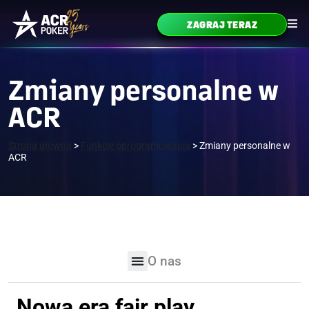
Przejdź do treści
ZAGRAJ TERAZ
Główne menu
Zmiany personalne w
ACR
Strona główna
>
Funkcje oprogramowania
>
Zmiany personalne w
ACR
O nas
Nowa era fair play