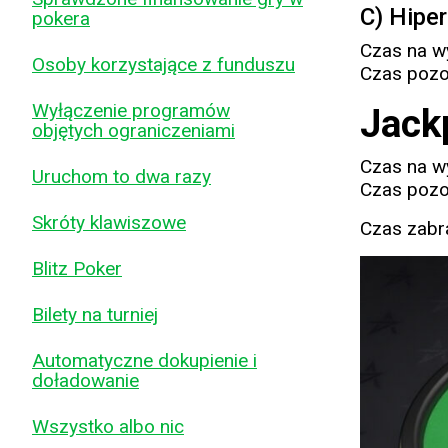
C) Hiper
pokera
Czas na w
Osoby korzystające z funduszu
Czas pozo
Wyłączenie programów
Jack
objętych ograniczeniami
Czas na w
Uruchom to dwa razy
Czas pozo
Skróty klawiszowe
Czas zabra
Blitz Poker
Bilety na turniej
Automatyczne dokupienie i
doładowanie
Wszystko albo nic