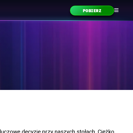
POBIERZ
kluczowe decyzje przy naszych stołach. Ciężko