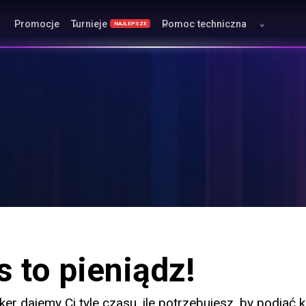
Promocje
Turnieje
Pomoc techniczna
NAJLEPSZE
 to pieniądz!
r dajemy Ci tyle czasu, ile potrzebujesz, by podjąć 