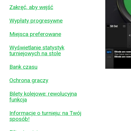
Zakręć, aby wejść
Wypłaty progresywne
Miejsca preferowane
Wyświetlanie statystyk
turniejowych na stole
Bank czasu
Ochrona graczy
Bilety kolejowe: rewolucyjna
funkcja
Informacje o turnieju: na Twój
sposób!