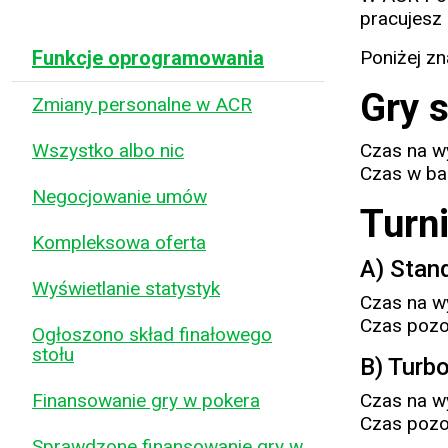
pracujesz
Funkcje oprogramowania
Poniżej zn
Gry s
Zmiany personalne w ACR
Wszystko albo nic
Czas na w
Czas w ba
Negocjowanie umów
Turn
Kompleksowa oferta
A) Stan
Wyświetlanie statystyk
Czas na w
Czas pozo
Ogłoszono skład finałowego
stołu
B) Turb
Finansowanie gry w pokera
Czas na w
Czas pozo
Sprawdzone finansowanie gry w