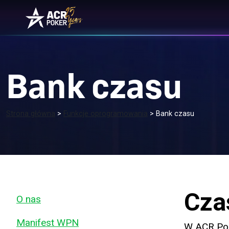
Przejdź do treści
Główne menu
Bank czasu
Strona główna
>
Funkcje oprogramowania
>
Bank czasu
Czas
O nas
Manifest WPN
W ACR Poke