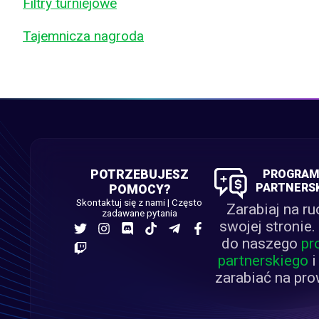
Filtry turniejowe
Tajemnicza nagroda
POTRZEBUJESZ
PROGRA
PARTNERS
POMOCY?
Skontaktuj się z nami
|
Często
Zarabiaj na ru
zadawane pytania
swojej stronie.
do naszego
pr
partnerskiego
i
zarabiać na pro