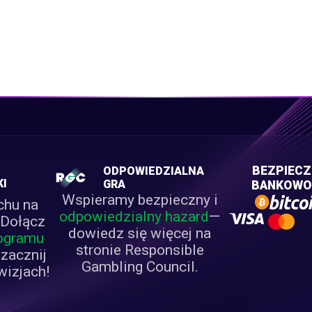
M
BEZPIEC
ODPOWIEDZIALNA
KI
GRA
BANKOWO
Wspieramy bezpieczny i
chu na
odpowiedzialny hazard
—
 Dołącz
dowiedz się więcej na
ogramu
stronie Responsible
 zacznij
Gambling Council.
wizjach!