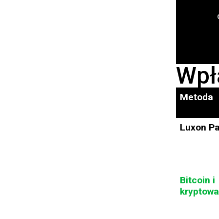
Wpł
Metoda
Luxon P
Bitcoin i
kryptowa