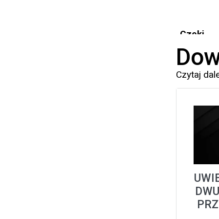
Czeki
Dow
Czytaj dal
przelew
elektron
Pay4Fun
UWI
DWU
PRZ