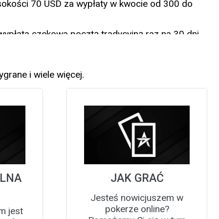
sokości 70 USD za wypłaty w kwocie od 300 do
 wypłata czekowa pocztą tradycyjną raz na 30 dni
ków kurierem dostępna za opłatą w wysokości 55
 1 wypłata czekowa tygodniowo, niezależnie od
grane i wiele więcej.
ody
ępna wyłącznie w Stanach Zjednoczonych i
łącznie w Kanadzie
alizowana przelewem bankowym
 wypłaty tygodniowo
ącznie w Brazylii
ta dziennie i maksymalnie 5 tygodniowo
ALNA
JAK GRAĆ
Jesteś nowicjuszem w
pokerze online?
m jest