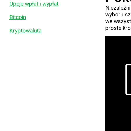
Opcje wpłat i wypłat
Niezależn
wyboru sz
Bitcoin
we wszyst
proste krok
Kryptowaluta