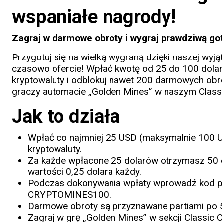
wspaniałe nagrody!
Zagraj w darmowe obroty i wygraj prawdziwą go
Przygotuj się na wielką wygraną dzięki naszej wyją
czasowo ofercie! Wpłać kwotę od 25 do 100 dol
kryptowaluty i odblokuj nawet 200 darmowych obr
graczy automacie „Golden Mines” w naszym Classi
Jak to działa
Wpłać co najmniej 25 USD (maksymalnie 100
kryptowaluty.
Za każde wpłacone 25 dolarów otrzymasz 50
wartości 0,25 dolara każdy.
Podczas dokonywania wpłaty wprowadź kod 
CRYPTOMINES100.
Darmowe obroty są przyznawane partiami po 5
Zagraj w grę „Golden Mines” w sekcji Classic C