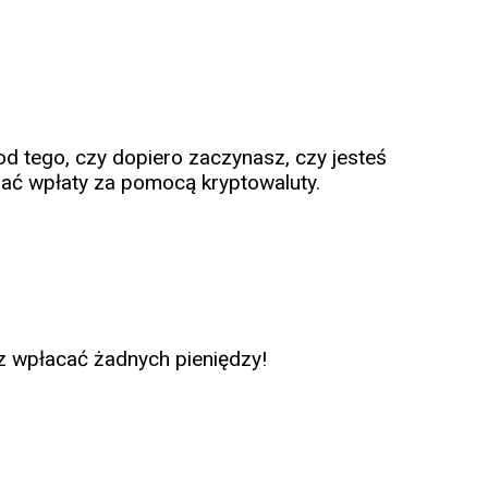
od tego, czy dopiero zaczynasz, czy jesteś
ać wpłaty za pomocą kryptowaluty.
z wpłacać żadnych pieniędzy!