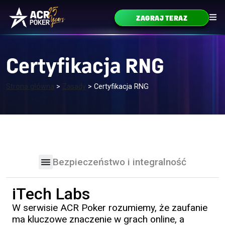
Przejdź do treści
ZAGRAJ TERAZ
Główne menu
Certyfikacja RNG
Strona główna
>
Zasady
>
Certyfikacja RNG
Bezpieczeństwo i integralność
iTech Labs
W serwisie ACR Poker rozumiemy, że zaufanie
ma kluczowe znaczenie w grach online, a