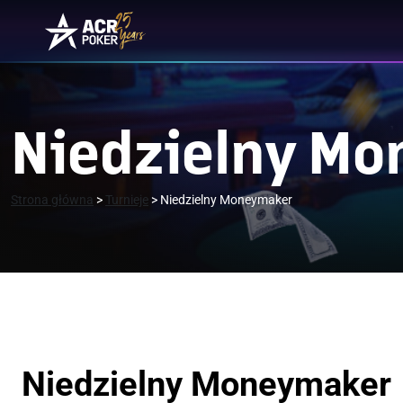
Przejdź do treści
Główne menu
Niedzielny M
Strona główna
>
Turnieje
>
Niedzielny Moneymaker
Niedzielny Moneymaker