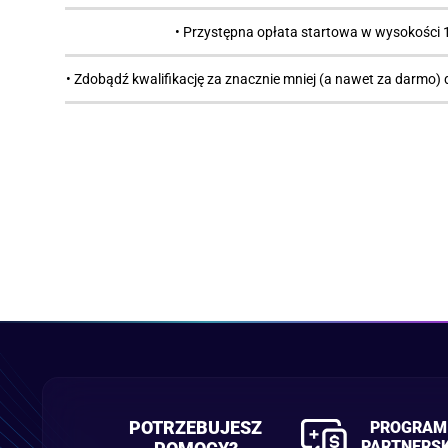
• Przystępna opłata startowa w wysokości 
• Zdobądź kwalifikację za znacznie mniej (a nawet za darmo) 
POTRZEBUJESZ
PROGRAM
PARTNERSK