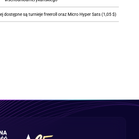
ej dostępne są turnieje freeroll oraz Micro Hyper Sats (1,05 $)
ZNA