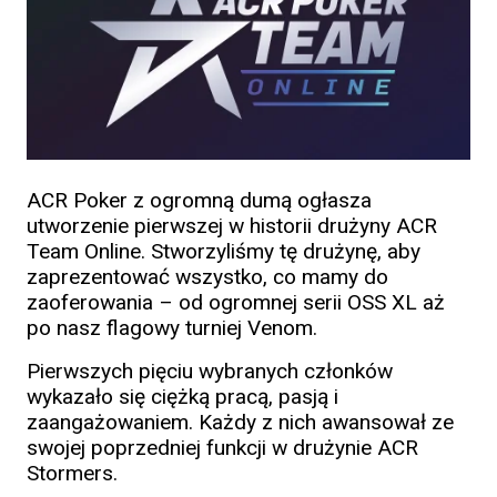
ACR Poker z ogromną dumą ogłasza
utworzenie pierwszej w historii drużyny ACR
Team Online. Stworzyliśmy tę drużynę, aby
zaprezentować wszystko, co mamy do
zaoferowania – od ogromnej serii OSS XL aż
po nasz flagowy turniej Venom.
Pierwszych pięciu wybranych członków
wykazało się ciężką pracą, pasją i
zaangażowaniem. Każdy z nich awansował ze
swojej poprzedniej funkcji w drużynie ACR
Stormers.