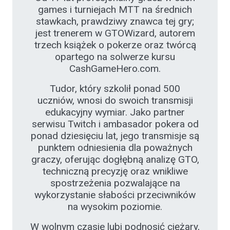
games i turniejach MTT na średnich
stawkach, prawdziwy znawca tej gry;
jest trenerem w GTOWizard, autorem
trzech książek o pokerze oraz twórcą
opartego na solwerze kursu
CashGameHero.com.
Tudor, który szkolił ponad 500
uczniów, wnosi do swoich transmisji
edukacyjny wymiar. Jako partner
serwisu Twitch i ambasador pokera od
ponad dziesięciu lat, jego transmisje są
punktem odniesienia dla poważnych
graczy, oferując dogłębną analizę GTO,
techniczną precyzję oraz wnikliwe
spostrzeżenia pozwalające na
wykorzystanie słabości przeciwników
na wysokim poziomie.
W wolnym czasie lubi podnosić ciężary,