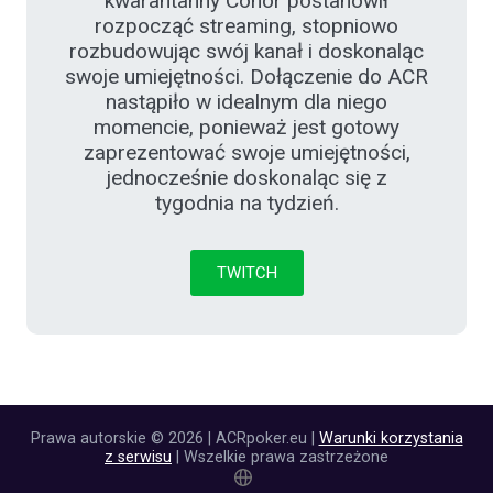
kwarantanny Conor postanowił
rozpocząć streaming, stopniowo
rozbudowując swój kanał i doskonaląc
swoje umiejętności. Dołączenie do ACR
nastąpiło w idealnym dla niego
momencie, ponieważ jest gotowy
zaprezentować swoje umiejętności,
jednocześnie doskonaląc się z
tygodnia na tydzień.
TWITCH
Prawa autorskie © 2026 | ACRpoker.eu |
Warunki korzystania
z serwisu
| Wszelkie prawa zastrzeżone