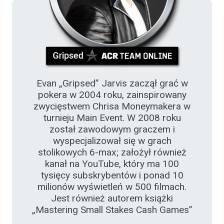
Evan „Gripsed” Jarvis zaczął grać w
pokera w 2004 roku, zainspirowany
zwycięstwem Chrisa Moneymakera w
turnieju Main Event. W 2008 roku
został zawodowym graczem i
wyspecjalizował się w grach
stolikowych 6-max; założył również
kanał na YouTube, który ma 100
tysięcy subskrybentów i ponad 10
milionów wyświetleń w 500 filmach.
Jest również autorem książki
„Mastering Small Stakes Cash Games”