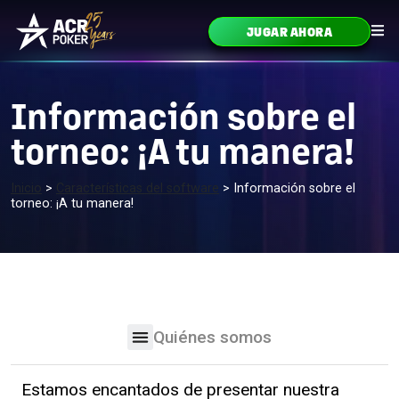
Ir al contenido
JUGAR AHORA
Navegación principal
Información sobre el
torneo: ¡A tu manera!
Inicio
>
Características del software
>
Información sobre el
torneo: ¡A tu manera!
Quiénes somos
Estamos encantados de presentar nuestra