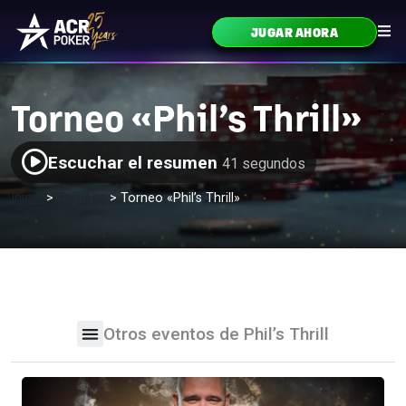
Ir al contenido
JUGAR AHORA
Navegación principal
Torneo «Phil’s Thrill»
Escuchar el resumen
41 segundos
Inicio
>
Torneos
>
Torneo «Phil’s Thrill»
Otros eventos de Phil’s Thrill