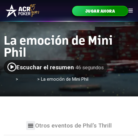
Ir al contenido
JUGAR AHORA
Navegación principal
La emoción de Mini
Phil
Escuchar el resumen
46 segundos
Inicio
>
Torneos
>
La emoción de Mini Phil
Otros eventos de Phil’s Thrill