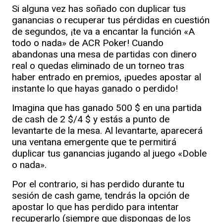
Si alguna vez has soñado con duplicar tus
ganancias o recuperar tus pérdidas en cuestión
de segundos, ¡te va a encantar la función «A
todo o nada» de ACR Poker! Cuando
abandonas una mesa de partidas con dinero
real o quedas eliminado de un torneo tras
haber entrado en premios, ¡puedes apostar al
instante lo que hayas ganado o perdido!
Imagina que has ganado 500 $ en una partida
de cash de 2 $/4 $ y estás a punto de
levantarte de la mesa. Al levantarte, aparecerá
una ventana emergente que te permitirá
duplicar tus ganancias jugando al juego «Doble
o nada».
Por el contrario, si has perdido durante tu
sesión de cash game, tendrás la opción de
apostar lo que has perdido para intentar
recuperarlo (siempre que dispongas de los