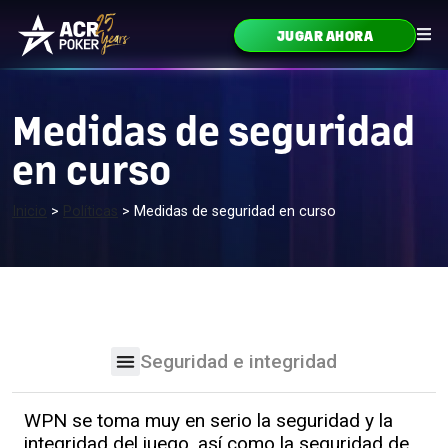
Ir al contenido
JUGAR AHORA
Navegación principal
Medidas de seguridad
en curso
Inicio
>
Políticas
>
Medidas de seguridad en curso
Seguridad e integridad
WPN se toma muy en serio la seguridad y la
integridad del juego, así como la seguridad de