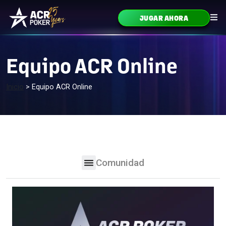
Ir al contenido
JUGAR AHORA
Navegación principal
Equipo ACR Online
Inicio
>
Equipo ACR Online
Comunidad