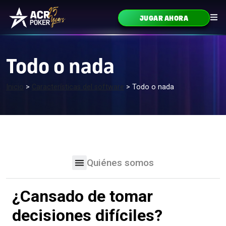
Ir al contenido
JUGAR AHORA
Navegación principal
Todo o nada
Inicio
>
Características del software
>
Todo o nada
Quiénes somos
¿Cansado de tomar
decisiones difíciles?