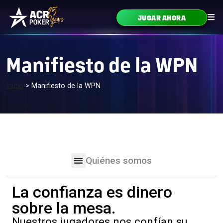
Ir al contenido
JUGAR AHORA
Navegación principal
Manifiesto de la WPN
Inicio
>
Manifiesto de la WPN
Quiénes somos
La confianza es dinero
sobre la mesa.
Nuestros jugadores nos confían su