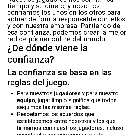
tiempo y su dinero, y nosotros
confiamos los unos en los otros para
actuar de forma responsable con ellos
y con nuestra empresa. Partiendo de
esa confianza, podemos crear la mejor
red de póquer online del mundo.
¿De dónde viene la
confianza?
La confianza se basa en las
reglas del juego.
Para nuestros
jugadores
y para nuestro
equipo
, jugar limpio significa que todos
seguimos las mismas reglas.
Respetamos los acuerdos que
establecemos entre nosotros y los que
firmamos con nuestros jugadores, incluso
cuando ello nos suponga un coste.