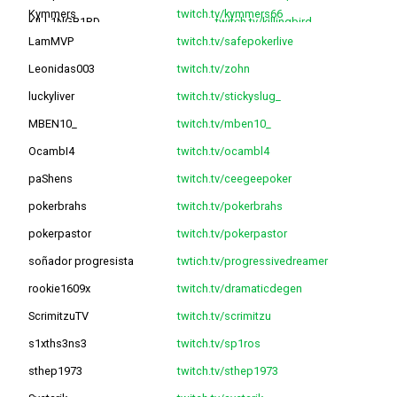
Kymmers
twitch.tv/kymmers66
KILL1NGB1RD
twitch.tv/killingbird
LamMVP
twitch.tv/safepokerlive
Karen_chess
twitch.tv/itsbenandkaren
Leonidas003
twitch.tv/zohn
luckyliver
twitch.tv/stickyslug_
MBEN10_
twitch.tv/mben10_
OcambI4
twitch.tv/ocambl4
paShens
twitch.tv/ceegeepoker
pokerbrahs
twitch.tv/pokerbrahs
pokerpastor
twitch.tv/pokerpastor
soñador progresista
twtich.tv/progressivedreamer
rookie1609x
twitch.tv/dramaticdegen
ScrimitzuTV
twitch.tv/scrimitzu
s1xths3ns3
twitch.tv/sp1ros
sthep1973
twitch.tv/sthep1973