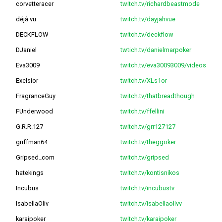
corvetteracer
twitch.tv/richardbeastmode
déjà vu
twitch.tv/dayjahvue
DECKFLOW
twitch.tv/deckflow
DJaniel
twtich.tv/danielmarpoker
Eva3009
twitch.tv/eva30093009/videos
Exelsior
twitch.tv/XLs1or
FragranceGuy
twitch.tv/thatbreadthough
FUnderwood
twitch.tv/ffellini
G.R.R.127
twitch.tv/grr127127
griffman64
twitch.tv/theggoker
Gripsed_com
twitch.tv/gripsed
hatekings
twitch.tv/kontisnikos
Incubus
twitch.tv/incubustv
IsabellaOliv
twitch.tv/isabellaolivv
karaipoker
twitch.tv/karaipoker