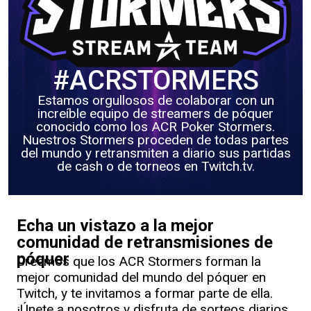
#ACRSTORMERS
Estamos orgullosos de colaborar con un
increíble equipo de streamers de póquer
conocido como los ACR Poker Stormers.
Nuestros Stormers proceden de todas partes
del mundo y retransmiten a diario sus partidas
de cash o de torneos en Twitch.tv.
Echa un vistazo a la mejor
comunidad de retransmisiones de
póquer
Creemos que los ACR Stormers forman la
mejor comunidad del mundo del póquer en
Twitch, y te invitamos a formar parte de ella.
¡Únete a nosotros y disfruta de sorteos diarios,