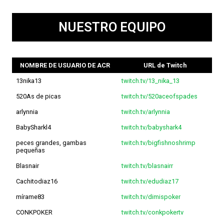
NUESTRO EQUIPO
NOMBRE DE USUARIO DE ACR
URL de Twitch
13nika13
twitch.tv/13_nika_13
520As de picas
twitch.tv/520aceofspades
arlynnia
twitch.tv/arlynnia
BabySharkl4
twitch.tv/babyshark4
peces grandes, gambas
twitch.tv/bigfishnoshrimp
pequeñas
Blasnair
twitch.tv/blasnairr
Cachitodiaz16
twitch.tv/edudiaz17
mírame83
twitch.tv/dimispoker
CONKPOKER
twitch.tv/conkpokertv