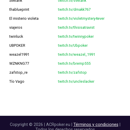
Svetarik
twitch.tv/svetarik
thablueprint
twitch.tv/dmakk767
El misterio violeta
twitch.tv/violetmystery4ever
viajeros
twitch.tv/thisisatravist
twinluck
twitch.tv/twinnypoker
UBPOKER
twitch.tv/Ubpoker
weazel1991
twitch.tv/weazel_1991
WZNKNG77
twitch.tv/bremp555
zafstop_re
twitch.tv/zafstop
Tío Vago
twitch.tv/uncleslacker
Copyright © 2026 | ACRpoker.eu |
Términos y condiciones
|
Todos los derechos reservados