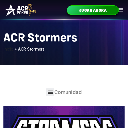
Ir al contenido
JUGAR AHORA
Navegación principal
ACR Stormers
Inicio
>
ACR Stormers
Comunidad