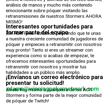
análisis de manos y mucho más contenido
emocionante sobre póquer visitando las
retransmisiones de nuestros Stormers AHORA
MISMO!
Interesantes oportunidades para
formar parte del equipo
¡En ACR Poker estamos deseando que te unas
a nuestra creciente comunidad de jugadores de
póquer y empieces a retransmitir con nosotros
muy pronto! Tanto si eres un streamer con
experiencia como si acabas de empezar, te
ofrecemos interesantes oportunidades para
retransmitir con nosotros y mostrar tus
habilidades a un público más amplio.
¡Envíanos un correo electrónico para
presentar tu solicitud!
adamn@winningpokernetwork.com
¡Únete hoy mismo a cualquiera de los ACR
Stormers y forma parte de la mejor comunidad
de póquer de Twitch!