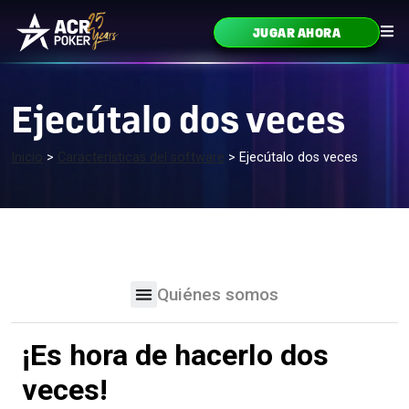
Ir al contenido
JUGAR AHORA
Navegación principal
Ejecútalo dos veces
Inicio
>
Características del software
>
Ejecútalo dos veces
Quiénes somos
¡Es hora de hacerlo dos
veces!