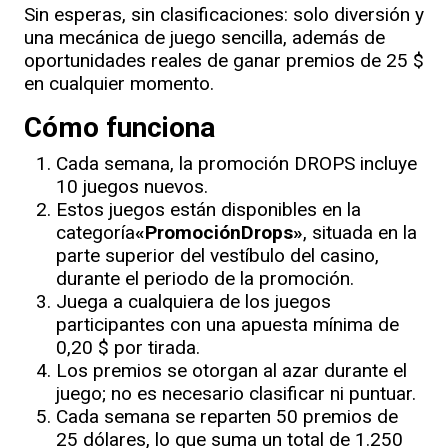
Sin esperas, sin clasificaciones: solo diversión y
una mecánica de juego sencilla, además de
oportunidades reales de ganar premios de 25 $
en cualquier momento.
Cómo funciona
Cada semana, la promoción DROPS incluye
10 juegos nuevos.
Estos juegos están disponibles en la
categoría
«Promoción
Drops»
, situada en la
parte superior del vestíbulo del casino,
durante el periodo de la promoción.
Juega a cualquiera de los juegos
participantes con una apuesta mínima de
0,20 $ por tirada.
Los premios se otorgan al azar durante el
juego; no es necesario clasificar ni puntuar.
Cada semana se reparten 50 premios de
25 dólares, lo que suma un total de 1.250