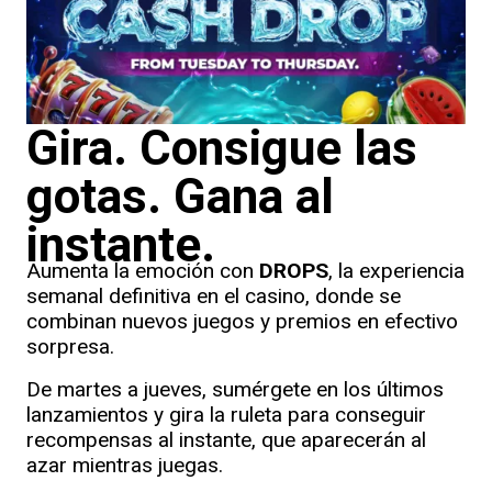
Gira. Consigue las
gotas. Gana al
instante.
Aumenta la emoción con
DROPS
, la experiencia
semanal definitiva en el casino, donde se
combinan nuevos juegos y premios en efectivo
sorpresa.
De martes a jueves, sumérgete en los últimos
lanzamientos y gira la ruleta para conseguir
recompensas al instante, que aparecerán al
azar mientras juegas.