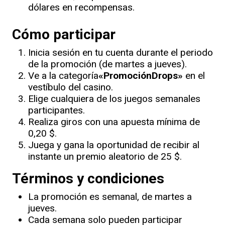
dólares en recompensas.
Cómo participar
Inicia sesión en tu cuenta durante el periodo
de la promoción (de martes a jueves).
Ve a la categoría
«Promoción
Drops»
en el
vestíbulo del casino.
Elige cualquiera de los juegos semanales
participantes.
Realiza giros con una apuesta mínima de
0,20 $.
Juega y gana la oportunidad de recibir al
instante un premio aleatorio de 25 $.
Términos y condiciones
La promoción es semanal, de martes a
jueves.
Cada semana solo pueden participar