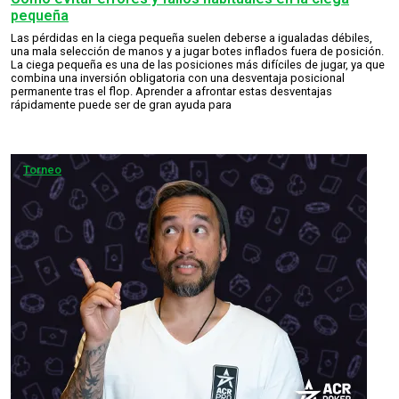
pequeña
Las pérdidas en la ciega pequeña suelen deberse a igualadas débiles,
una mala selección de manos y a jugar botes inflados fuera de posición.
La ciega pequeña es una de las posiciones más difíciles de jugar, ya que
combina una inversión obligatoria con una desventaja posicional
permanente tras el flop. Aprender a afrontar estas desventajas
rápidamente puede ser de gran ayuda para
Torneo