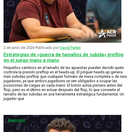
2 de junio de 2026
Publicado por
David Parker
Estrategias de «guerra de tamaños de subida» preflop
en el juego mano a mano
Pequeños cambios en el tamaño de las apuestas pueden decidir quién
controla la presión preflop en el heads-up. El póquer heads-up genera
más subidas preflop que cualquier formato de mesa completa o de seis
jugadores, ya que ambos jugadores se ven obligados a ocupar las
posiciones de ciegas en cada mano. El botón actúa primero antes del
flop, pero es el último en actuar después del flop, lo que convierte el
tamaño de las subidas en una herramienta estratégica fundamental. Un
jugador que
Avanzado