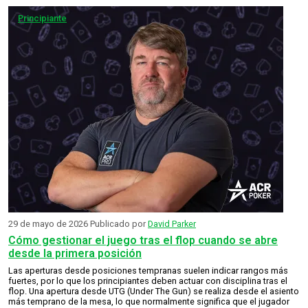
Principiante
29 de mayo de 2026
Publicado por
David Parker
Cómo gestionar el juego tras el flop cuando se abre
desde la primera posición
Las aperturas desde posiciones tempranas suelen indicar rangos más
fuertes, por lo que los principiantes deben actuar con disciplina tras el
flop. Una apertura desde UTG (Under The Gun) se realiza desde el asiento
más temprano de la mesa, lo que normalmente significa que el jugador