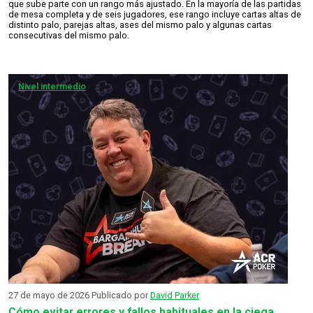
que sube parte con un rango más ajustado. En la mayoría de las partidas
de mesa completa y de seis jugadores, ese rango incluye cartas altas de
distinto palo, parejas altas, ases del mismo palo y algunas cartas
consecutivas del mismo palo.
Nivel intermedio
27 de mayo de 2026
Publicado por
David Parker
Cómo evitar errores y fallos habituales en la ciega