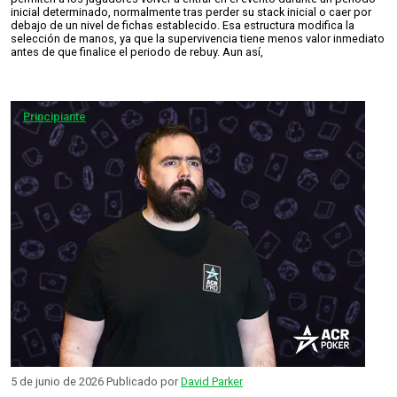
inicial determinado, normalmente tras perder su stack inicial o caer por
debajo de un nivel de fichas establecido. Esa estructura modifica la
selección de manos, ya que la supervivencia tiene menos valor inmediato
antes de que finalice el periodo de rebuy. Aun así,
Principiante
5 de junio de 2026
Publicado por
David Parker