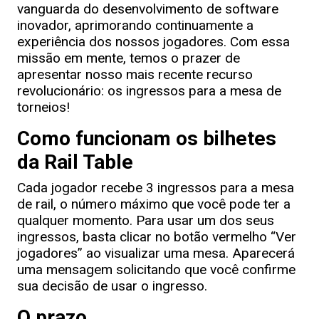
vanguarda do desenvolvimento de software
inovador, aprimorando continuamente a
experiência dos nossos jogadores. Com essa
missão em mente, temos o prazer de
apresentar nosso mais recente recurso
revolucionário: os ingressos para a mesa de
torneios!
Como funcionam os bilhetes
da Rail Table
Cada jogador recebe 3 ingressos para a mesa
de rail, o número máximo que você pode ter a
qualquer momento. Para usar um dos seus
ingressos, basta clicar no botão vermelho “Ver
jogadores” ao visualizar uma mesa. Aparecerá
uma mensagem solicitando que você confirme
sua decisão de usar o ingresso.
O prazo