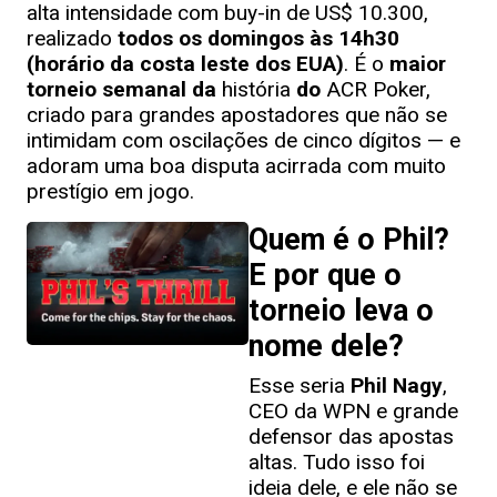
alta intensidade com buy-in de US$ 10.300,
realizado
todos os domingos às 14h30
(horário da costa leste dos EUA)
. É o
maior
torneio semanal da
história
do
ACR Poker,
criado para grandes apostadores que não se
intimidam com oscilações de cinco dígitos — e
adoram uma boa disputa acirrada com muito
prestígio em jogo.
Quem é o Phil?
E por que o
torneio leva o
nome dele?
Esse seria
Phil Nagy
,
CEO da WPN e grande
defensor das apostas
altas. Tudo isso foi
ideia dele, e ele não se