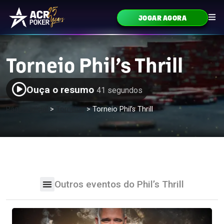
Ir para o conteúdo
JOGAR AGORA
Navegação principal
Torneio Phil’s Thrill
Ouça o resumo
41 segundos
Página inicial
>
Torneios
>
Torneio Phil’s Thrill
Outros eventos do Phil’s Thrill