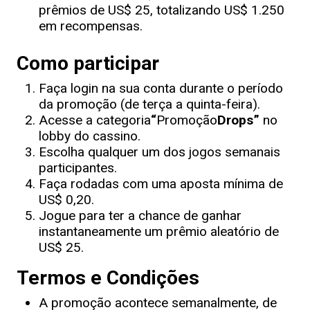
prêmios de US$ 25, totalizando US$ 1.250
em recompensas.
Como participar
Faça login na sua conta durante o período
da promoção (de terça a quinta-feira).
Acesse a categoria
“
Promoção
Drops”
no
lobby do cassino.
Escolha qualquer um dos jogos semanais
participantes.
Faça rodadas com uma aposta mínima de
US$ 0,20.
Jogue para ter a chance de ganhar
instantaneamente um prêmio aleatório de
US$ 25.
Termos e Condições
A promoção acontece semanalmente, de