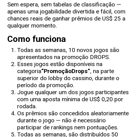
Sem espera, sem tabelas de classificação —
apenas uma jogabilidade divertida e fácil, com
chances reais de ganhar prêmios de US$ 25 a
qualquer momento.
Como funciona
Todas as semanas, 10 novos jogos são
apresentados na promoção DROPS.
Esses jogos estão disponíveis na
categoria
“Promoção
Drops”
, na parte
superior do lobby do cassino, durante o
período da promoção.
Jogue qualquer um dos jogos participantes
com uma aposta mínima de US$ 0,20 por
rodada.
Os prêmios são concedidos aleatoriamente
durante o jogo — não é necessário
participar de rankings nem pontuações.
Todas as semanas, são distribuídos 50