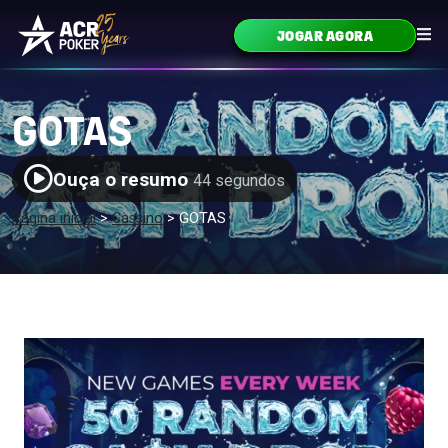
Ir para o conteúdo
JOGAR AGORA
Navegação principal
GOTAS
Ouça o resumo
44 segundos
Página inicial
>
Cassino
>
GOTAS