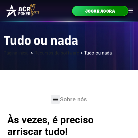
Ir para o conteúdo
JOGAR AGORA
Navegação principal
Tudo ou nada
Página inicial
>
Recursos do software
>
Tudo ou nada
Sobre nós
Às vezes, é preciso
arriscar tudo!