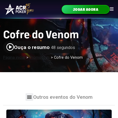
Ir para o conteúdo
JOGAR AGORA
Navegação principal
Cofre do Venom
Ouça o resumo
48 segundos
Página inicial
>
Promoções
>
Cofre do Venom
Outros eventos do Venom