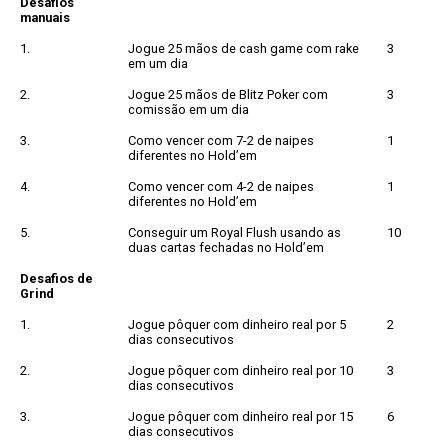
Desafios
manuais
1.
Jogue 25 mãos de cash game com rake
3
em um dia
2.
Jogue 25 mãos de Blitz Poker com
3
comissão em um dia
3.
Como vencer com 7-2 de naipes
1
diferentes no Hold’em
4.
Como vencer com 4-2 de naipes
1
diferentes no Hold’em
5.
Conseguir um Royal Flush usando as
10
duas cartas fechadas no Hold’em
Desafios de
Grind
1.
Jogue pôquer com dinheiro real por 5
2
dias consecutivos
2.
Jogue pôquer com dinheiro real por 10
3
dias consecutivos
3.
Jogue pôquer com dinheiro real por 15
6
dias consecutivos