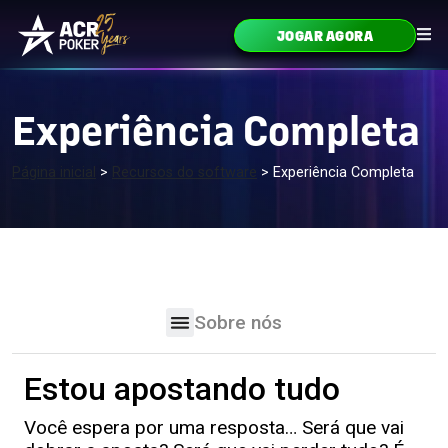
Ir para o conteúdo
JOGAR AGORA
Navegação principal
Experiência Completa
Página inicial
>
Recursos do software
>
Experiência Completa
Sobre nós
Estou apostando tudo
Você espera por uma resposta… Será que vai