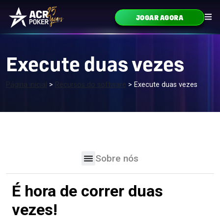
Ir para o conteúdo
JOGAR AGORA
Navegação principal
Execute duas vezes
Página inicial
>
Recursos do software
>
Execute duas vezes
Sobre nós
É hora de correr duas
vezes!