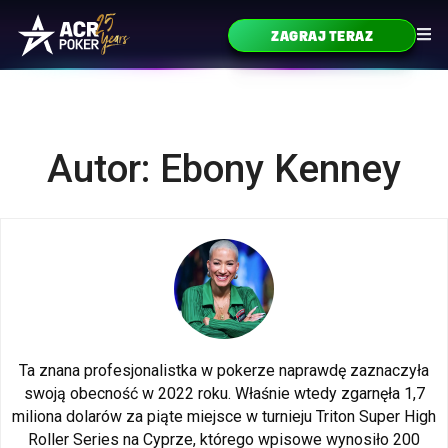
Przejdź do treści
ZAGRAJ TERAZ
Główne menu
Autor: Ebony Kenney
Ta znana profesjonalistka w pokerze naprawdę zaznaczyła
swoją obecność w 2022 roku. Właśnie wtedy zgarnęła 1,7
miliona dolarów za piąte miejsce w turnieju Triton Super High
Roller Series na Cyprze, którego wpisowe wynosiło 200