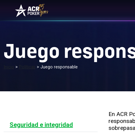
Ir al contenido
Navegación principa
Juego respon
Inicio
>
Políticas
>
Juego responsable
En ACR Pok
responsabl
Seguridad e integridad
sobrepasar