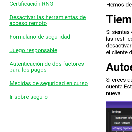
Certificación RNG
Hemos des
Tiem
Desactivar las herramientas de
acceso remoto
Si sientes
Formulario de seguridad
las restri
desactivar
Juego responsable
el cliente
Autenticación de dos factores
Auto
para los pagos
Si crees
qu
Medidas de seguridad en curso
cuenta.
Est
nueva.
Ir sobre seguro