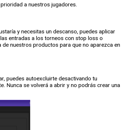
rioridad a nuestros jugadores.
gustaría y necesitas un descanso, puedes aplicar
 las entradas a los torneos con stop loss o
era de nuestros productos para que no aparezca en
ar, puedes autoexcluirte desactivando tu
e. Nunca se volverá a abrir y no podrás crear una