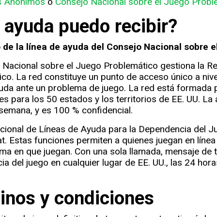
s Anónimos
o
Consejo Nacional sobre el Juego Probl
 ayuda puedo recibir?
 de la línea de ayuda del Consejo Nacional sobre
 Nacional sobre el Juego Problemático gestiona la R
co. La red constituye un punto de acceso único a nive
uda ante un problema de juego. La red está formada 
es para los 50 estados y los territorios de EE. UU. La 
 semana, y es 100 % confidencial.
cional de Líneas de Ayuda para la Dependencia del J
at. Estas funciones permiten a quienes juegan en líne
a en que juegan. Con una sola llamada, mensaje de t
a del juego en cualquier lugar de EE. UU., las 24 horas
inos y condiciones