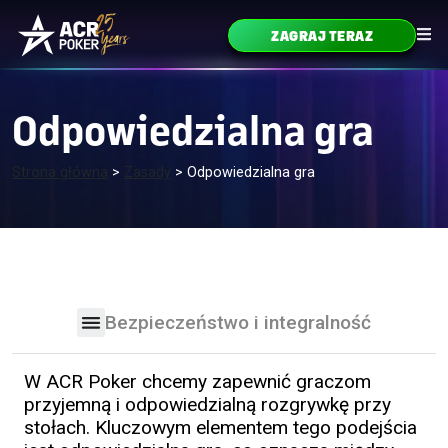
Przejdź do treści
ZAGRAJ TERAZ
Główne menu
Odpowiedzialna gra
Strona główna
>
Zasady
>
Odpowiedzialna gra
Bezpieczeństwo i integralność
W ACR Poker chcemy zapewnić graczom
przyjemną i odpowiedzialną rozgrywkę przy
stołach. Kluczowym elementem tego podejścia