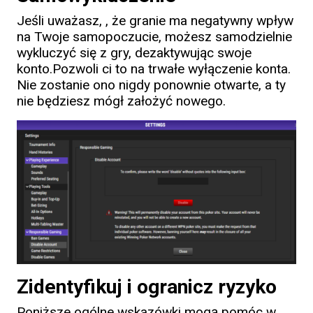
Jeśli uważasz,
, że granie ma negatywny wpływ
na Twoje samopoczucie, możesz samodzielnie
wykluczyć się z gry, dezaktywując swoje
konto.
Pozwoli ci to na trwałe wyłączenie konta.
Nie zostanie ono nigdy ponownie otwarte, a ty
nie będziesz mógł założyć nowego.
Zidentyfikuj i ogranicz ryzyko
Poniższe ogólne wskazówki mogą pomóc w