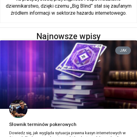
dziennikarstwo, dzięki czemu „Big Blind” stał się zaufanym
źródłem informacji w sektorze hazardu internetowego.
Najnowsze wpisy
JAK
Słownik terminów pokerowych
Dowiedz się, jak wygląda sytuacja prawna kasyn internetowych w