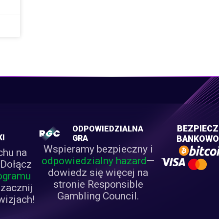
M
BEZPIEC
ODPOWIEDZIALNA
KI
GRA
BANKOWO
Wspieramy bezpieczny i
chu na
odpowiedzialny hazard
—
 Dołącz
dowiedz się więcej na
ogramu
stronie Responsible
 zacznij
Gambling Council.
wizjach!