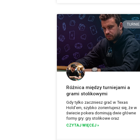
TURNIE
Różnica między turniejami a
grami stolikowymi
Gdy tylko zaczniesz grać w Texas
Hold’em, szybko zorientujesz się, że w
świecie pokera dominują dwie główne
formy gry: gry stolikowe oraz
CZYTAJ WIĘCEJ »