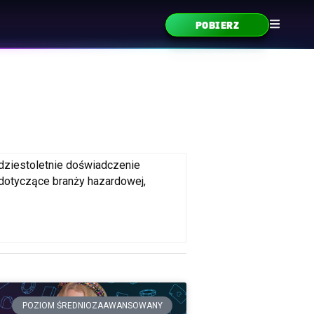
POBIERZ
udziestoletnie doświadczenie
i dotyczące branży hazardowej,
POZIOM ŚREDNIOZAAWANSOWANY