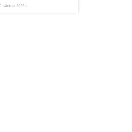
7 kwietnia 2023 r.