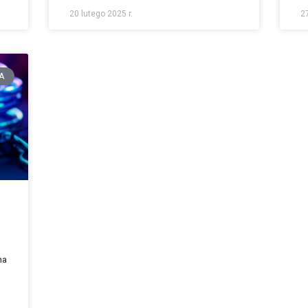
20 lutego 2025 r.
2
A
na