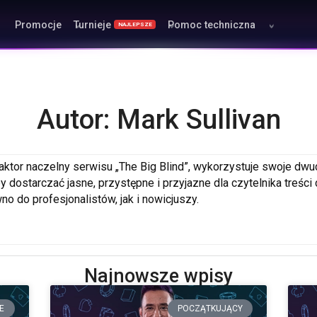
Promocje
Turnieje
Pomoc techniczna
NAJLEPSZE
Autor: Mark Sullivan
daktor naczelny serwisu „The Big Blind”, wykorzystuje swoje dw
by dostarczać jasne, przystępne i przyjazne dla czytelnika treśc
o do profesjonalistów, jak i nowicjuszy.
Najnowsze wpisy
E
POCZĄTKUJĄCY