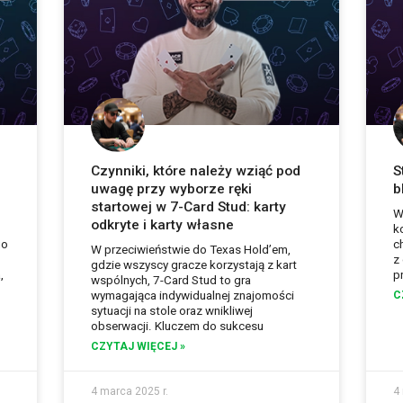
Czynniki, które należy wziąć pod
S
uwagę przy wyborze ręki
b
startowej w 7-Card Stud: karty
W
odkryte i karty własne
k
go
c
W przeciwieństwie do Texas Hold’em,
z
gdzie wszyscy gracze korzystają z kart
,
p
wspólnych, 7-Card Stud to gra
wymagająca indywidualnej znajomości
C
sytuacji na stole oraz wnikliwej
obserwacji. Kluczem do sukcesu
CZYTAJ WIĘCEJ »
4 marca 2025 r.
4