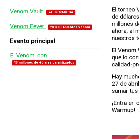
El torneo
Venom Vault
YA EN MARCHA
de dólare
millones d
Venom Fever
20 GTD Asientos Venom
ahora, al
nuestros 
Evento principal
El Venom 
El Venom, con
que lo con
15 millones de dólares garantizados
calidad-pr
Hay muchos
27 de abri
sumar tus 
¡Entra en 
Warmup!