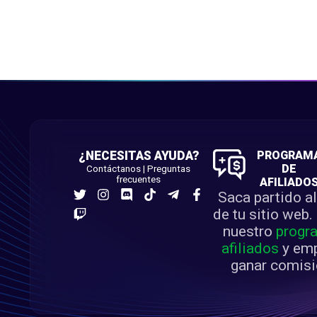
¿NECESITAS AYUDA?
PROGRAM
DE
Contáctanos
|
Preguntas
frecuentes
AFILIADO
Saca partido al
de tu sitio web.
nuestro
progr
afiliados
y emp
ganar comisi