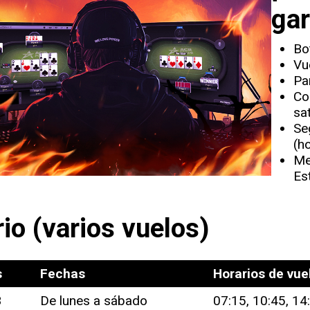
gar
Bo
Vue
Pa
Co
sat
Se
(h
Mes
Es
io (varios vuelos)
s
Fechas
Horarios de vue
3
De lunes a sábado
07:15, 10:45, 14