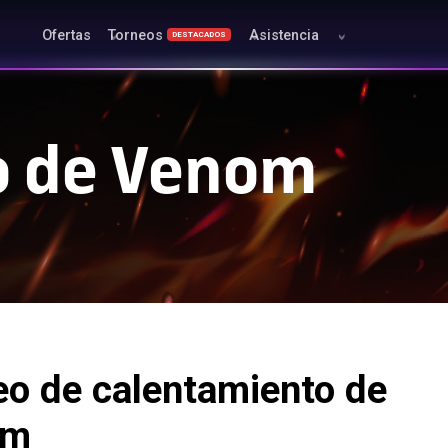
Ofertas
Torneos
Asistencia
DESTACADOS
l
o de Venom
eo de calentamiento de
om