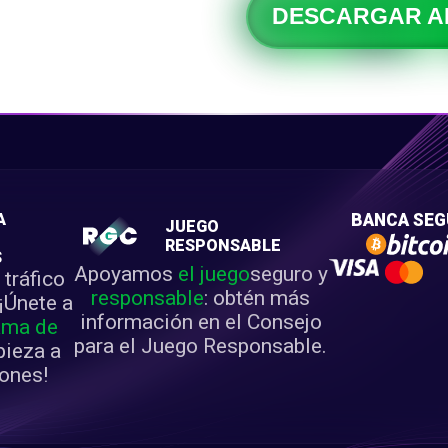
DESCARGAR 
A
BANCA SE
JUEGO
RESPONSABLE
S
Apoyamos
el juego
seguro y
 tráfico
responsable
: obtén más
 ¡Únete a
información en el Consejo
ama de
para el Juego Responsable.
ieza a
ones!