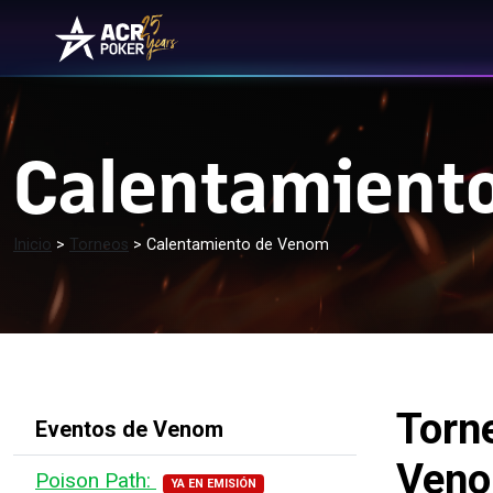
Ir al contenido
Navegación principa
Calentamient
Inicio
>
Torneos
>
Calentamiento de Venom
Torn
Eventos de Venom
Ven
Poison Path:
YA EN EMISIÓN