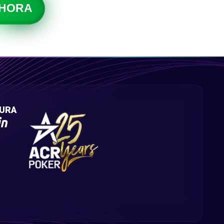
AHORA
GURA