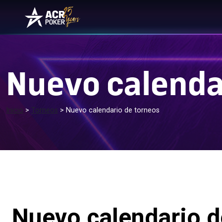
Ir al contenido
Navegación principa
Nuevo calenda
Inicio
>
Torneos
>
Nuevo calendario de torneos
Nuevo calendario d