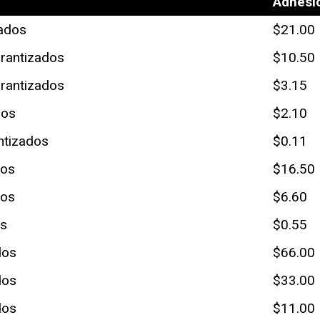
Adhesi
zados
$21.00
arantizados
$10.50
arantizados
$3.15
dos
$2.10
ntizados
$0.11
dos
$16.50
dos
$6.60
os
$0.55
dos
$66.00
dos
$33.00
dos
$11.00