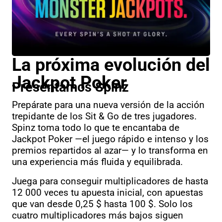
La próxima evolución del
Jackpot Poker
Presentamos Spinz
Prepárate para una nueva versión de la acción
trepidante de los Sit & Go de tres jugadores.
Spinz toma todo lo que te encantaba de
Jackpot Poker —el juego rápido e intenso y los
premios repartidos al azar— y lo transforma en
una experiencia más fluida y equilibrada.
Juega para conseguir multiplicadores de hasta
12 000 veces tu apuesta inicial, con apuestas
que van desde 0,25 $ hasta 100 $. Solo los
cuatro multiplicadores más bajos siguen