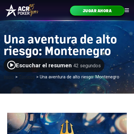
Ir al contenido
JUGAR AHORA
Navegación principal
Una aventura de alto
riesgo: Montenegro
Escuchar el resumen
42 segundos
Inicio
>
Torneos
>
Una aventura de alto riesgo: Montenegro