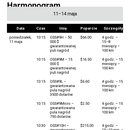
Harmonogram
11–14 maja
Data
Czas
Imię
Poparcie
Szczegóły
poniedziałek,
10:15
OSS#9H – 50
$66.00
4 godz. –
11 maja
000 $
15–8
gwarantowanej
miesięcy –
puli nagród
100 km
10:15
OSS#9M – 15
$16.50
4 godz. – 15
000 $
miesięcy –
gwarantowanej
100 km
puli nagród
10:15
OSS#9L –
$6.60
4 godz. – 15
gwarantowana
miesięcy –
pula nagród
100 km
3500 dolarów
10:15
OSS#9Micro –
$2.50
4 godz. – 15
gwarantowana
miesięcy –
pula nagród
100 km
750 dolarów
10:30
OSS#10H –
$215.00
4 godz. –
gwarantowana
15–10 min. –