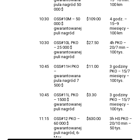
pula nagród 50
100 km
000 $
10:30
OSS#10M – 50
$109.00
4 godz. –
000 $
15–9
gwarantowanej
miesięcy –
puli nagród
100 km
10:30
OSS#10L PKO
$27.50
4h PKO –
– 25 000 $
20/7 min –
gwarantowanej
100 tys.
puli nagród
10:45
OSS#11H PKO
$11.00
3 godziny
–
PKO – 15/7
gwarantowana
miesięcy –
pula nagród 7
100 tys.
500 $
10:45
OSS#11L PKO
$3.30
3 godziny
– 1500 $
PKO – 15/7
gwarantowanej
miesięcy –
puli nagród
100 tys.
11:15
OSS#12 PKO –
$630.00
3h HS PKO –
60 000 $
20/10 min –
gwarantowanej
50 tys.
puli nagród, 6-
Max