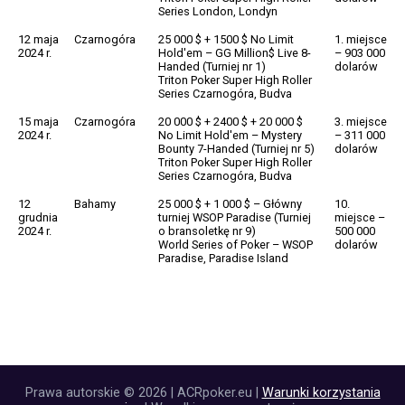
Series London, Londyn
12 maja
Czarnogóra
25 000 $ + 1500 $ No Limit
1. miejsce
2024 r.
Hold'em – GG Million$ Live 8-
– 903 000
Handed (Turniej nr 1)
dolarów
Triton Poker Super High Roller
Series Czarnogóra, Budva
15 maja
Czarnogóra
20 000 $ + 2400 $ + 20 000 $
3. miejsce
2024 r.
No Limit Hold'em – Mystery
– 311 000
Bounty 7-Handed (Turniej nr 5)
dolarów
Triton Poker Super High Roller
Series Czarnogóra, Budva
12
Bahamy
25 000 $ + 1 000 $ – Główny
10.
grudnia
turniej WSOP Paradise (Turniej
miejsce –
2024 r.
o bransoletkę nr 9)
500 000
World Series of Poker – WSOP
dolarów
Paradise, Paradise Island
Prawa autorskie © 2026 | ACRpoker.eu |
Warunki korzystania