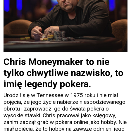
Chris Moneymaker to nie
tylko chwytliwe nazwisko, to
imię legendy pokera.
Urodził się w Tennessee w 1975 roku i nie miał
pojęcia, że jego życie nabierze niespodziewanego
obrotu i zaprowadzi go do świata pokera o
wysokie stawki. Chris pracował jako księgowy,
zanim zaczął grać w pokera online jako hobby. Nie
miał pojęcia, że to hobby na zawsze odmieni jego