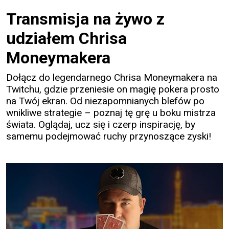
Transmisja na żywo z
udziałem Chrisa
Moneymakera
Dołącz do legendarnego Chrisa Moneymakera na
Twitchu, gdzie przeniesie on magię pokera prosto
na Twój ekran. Od niezapomnianych blefów po
wnikliwe strategie – poznaj tę grę u boku mistrza
świata. Oglądaj, ucz się i czerp inspirację, by
samemu podejmować ruchy przynoszące zyski!