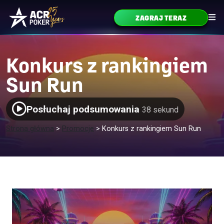
Przejdź do treści
ZAGRAJ TERAZ
Główne menu
Konkurs z rankingiem
Sun Run
Posłuchaj podsumowania
38 sekund
Strona główna
>
Promocje
>
Konkurs z rankingiem Sun Run