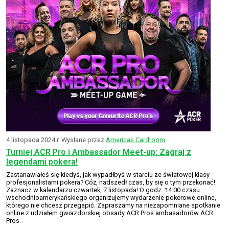
4 listopada 2024 r.
Wysłane przez
Americas Cardroom
Turniej ACR Pro i Ambassador Meet-up: Zagraj z
legendami pokera!
Zastanawiałeś się kiedyś, jak wypadłbyś w starciu ze światowej klasy
profesjonalistami pokera? Cóż, nadszedł czas, by się o tym przekonać!
Zaznacz w kalendarzu czwartek, 7 listopada! O godz. 14:00 czasu
wschodnioamerykańskiego organizujemy wydarzenie pokerowe online,
którego nie chcesz przegapić. Zapraszamy na niezapomniane spotkanie
online z udziałem gwiazdorskiej obsady ACR Pros ambasadorów ACR
Pros