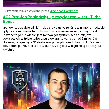
11 kwietnia 2024 r.
Wysłane przez
Americas Cardroom
ACR Pro: Jon Pardy świętuje zwycięstwo w serii Turbo
Boost
„Panowie, odpalcie silniki”. Takie słowa usłyszeliśmy w minioną niedzielę,
gdy nasza miniseria Turbo Boost miała właśnie się rozpocząć. Jeśli
jeszcze tego nie wiecie, jest to trwająca tydzień seria turniejów
pokerowych w trybie turbo z pulą gwarantowaną ponad 2 milionów
dolarów, obejmująca 31 dodatkowych wydarzeń. I choć do końca serii
pozostało jeszcze kilka dni (zakończy się ona w najbliższą sobotę, 13
kwietnia),
Aktualności