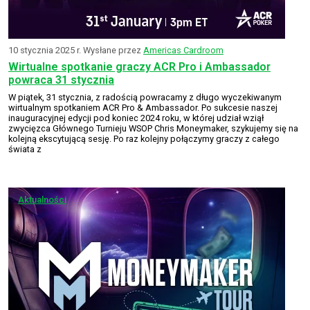
10 stycznia 2025 r.
Wysłane przez
Americas Cardroom
Wirtualne spotkanie graczy ACR Pro i Ambassador
powraca 31 stycznia
W piątek, 31 stycznia, z radością powracamy z długo wyczekiwanym
wirtualnym spotkaniem ACR Pro & Ambassador. Po sukcesie naszej
inauguracyjnej edycji pod koniec 2024 roku, w której udział wziął
zwycięzca Głównego Turnieju WSOP Chris Moneymaker, szykujemy się na
kolejną ekscytującą sesję. Po raz kolejny połączymy graczy z całego
świata z
Aktualności