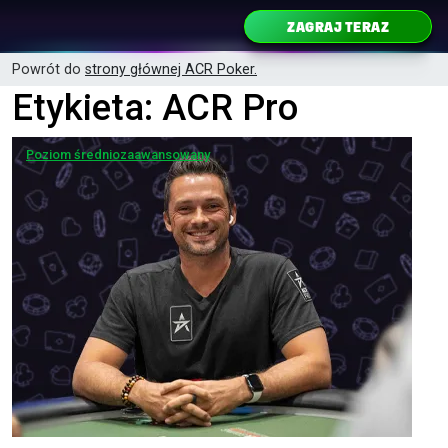
Przejdź do treści
ZAGRAJ TERAZ
Główne menu
Powrót do
strony głównej ACR Poker.
Etykieta:
ACR Pro
Poziom średniozaawansowany