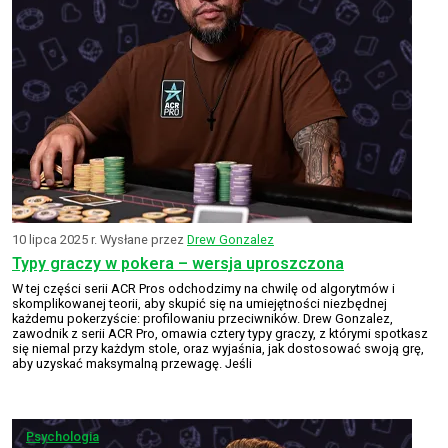
10 lipca 2025 r.
Wysłane przez
Drew Gonzalez
Typy graczy w pokera – wersja uproszczona
W tej części serii ACR Pros odchodzimy na chwilę od algorytmów i
skomplikowanej teorii, aby skupić się na umiejętności niezbędnej
każdemu pokerzyście: profilowaniu przeciwników. Drew Gonzalez,
zawodnik z serii ACR Pro, omawia cztery typy graczy, z którymi spotkasz
się niemal przy każdym stole, oraz wyjaśnia, jak dostosować swoją grę,
aby uzyskać maksymalną przewagę. Jeśli
Psychologia