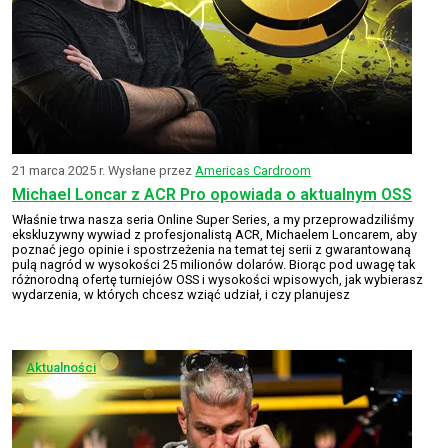
21 marca 2025 r.
Wysłane przez
Americas Cardroom
Michael Loncar z ACR Pro opowiada o aktualnym OSS
Właśnie trwa nasza seria Online Super Series, a my przeprowadziliśmy
ekskluzywny wywiad z profesjonalistą ACR, Michaelem Loncarem, aby
poznać jego opinie i spostrzeżenia na temat tej serii z gwarantowaną
pulą nagród w wysokości 25 milionów dolarów. Biorąc pod uwagę tak
różnorodną ofertę turniejów OSS i wysokości wpisowych, jak wybierasz
wydarzenia, w których chcesz wziąć udział, i czy planujesz
Aktualności