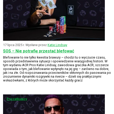
17 lipca 2025 r.
Wysłane przez
Katie Lindsay
SOS – Nie potrafię przestać blefować
Blefowanie to nie tylko kwestia brawury – chodzi tu o wyczucie czasu,
sposób przedstawienia sytuacji i opowiedzenie wiarygodnej historii. W
tym wydaniu ACR Pros Katie Lindsay, zawodowa graczka ACR, szczerze
opowiada o tym, jak blefowanie wpłynęło na jej grę – zarówno na dobre,
jak i na złe. Od rozpoznawania przeciwników skłonnych do pasowania po
zrozumienie dynamiki rozgrywki na riverze – dzieli się praktycznymi
wskazówkami, z których może skorzystać każdy gracz
Początkujący