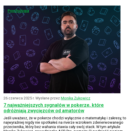
Psychologia
26 czerwca 2025 r.
Wysłane przez
Monika Zukowicz
7 najważniejszych sygnałów w pokerze, które
odróżniają zwycięzców od amatorów
Jeśli uważasz, że w pokerze chodzi wyłącznie o matematykę i zakresy, to
najwyraźniej nigdy nie spotkałeś na riverze wzrokiem zdenerwowanego
przeciwnika, który bez wahania stawia cały swój stack. W tym artykule