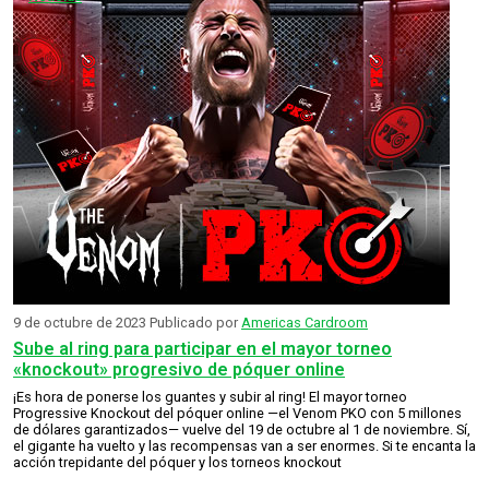
9 de octubre de 2023
Publicado por
Americas Cardroom
Sube al ring para participar en el mayor torneo
«knockout» progresivo de póquer online
¡Es hora de ponerse los guantes y subir al ring! El mayor torneo
Progressive Knockout del póquer online —el Venom PKO con 5 millones
de dólares garantizados— vuelve del 19 de octubre al 1 de noviembre. Sí,
el gigante ha vuelto y las recompensas van a ser enormes. Si te encanta la
acción trepidante del póquer y los torneos knockout