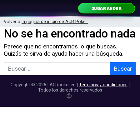
Ir al contenido
JUGAR AHORA
Navegación principal
Volver a
la página de inicio de ACR Poker.
No se ha encontrado nada
Parece que no encontramos lo que buscas.
Quizás te sirva de ayuda hacer una búsqueda.
Copyright © 2026 | ACRpoker.eu |
Términos y condiciones
|
Todos los derechos reservados