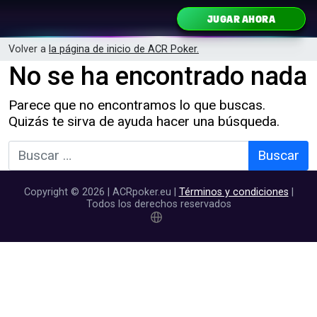
Ir al contenido
JUGAR AHORA
Navegación principal
Volver a
la página de inicio de ACR Poker.
No se ha encontrado nada
Parece que no encontramos lo que buscas.
Quizás te sirva de ayuda hacer una búsqueda.
Copyright © 2026 | ACRpoker.eu |
Términos y condiciones
|
Todos los derechos reservados