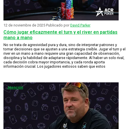
12 de noviembre de 2025
Publicado por
David Parker
Cómo jugar eficazmente el turn y el river en partidas
mano a mano
No se trata de agresividad pura y dura, sino de interpretar patrones y
tomar decisiones que se ajusten a una estrategia creíble. Jugar el turn y el
river en un mano a mano requiere una gran capacidad de observación,
disciplina y la habilidad de adaptarse rápidamente. Al haber un solo rival,
cada decisión cobra mayor importancia, y cada ronda aporta
información crucial. Los jugadores exitosos saben que estos
Atención