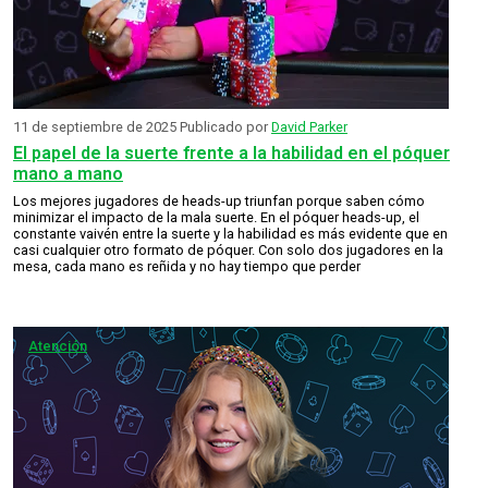
11 de septiembre de 2025
Publicado por
David Parker
El papel de la suerte frente a la habilidad en el póquer
mano a mano
Los mejores jugadores de heads-up triunfan porque saben cómo
minimizar el impacto de la mala suerte. En el póquer heads-up, el
constante vaivén entre la suerte y la habilidad es más evidente que en
casi cualquier otro formato de póquer. Con solo dos jugadores en la
mesa, cada mano es reñida y no hay tiempo que perder
Atención