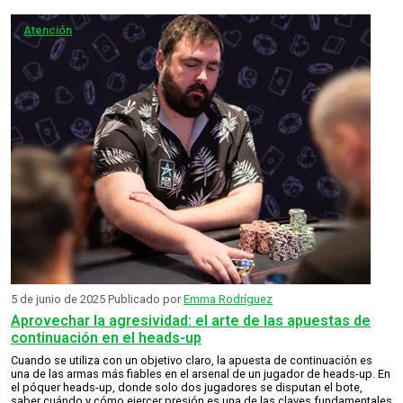
Atención
5 de junio de 2025
Publicado por
Emma Rodríguez
Aprovechar la agresividad: el arte de las apuestas de
continuación en el heads-up
Cuando se utiliza con un objetivo claro, la apuesta de continuación es
una de las armas más fiables en el arsenal de un jugador de heads-up. En
el póquer heads-up, donde solo dos jugadores se disputan el bote,
saber cuándo y cómo ejercer presión es una de las claves fundamentales