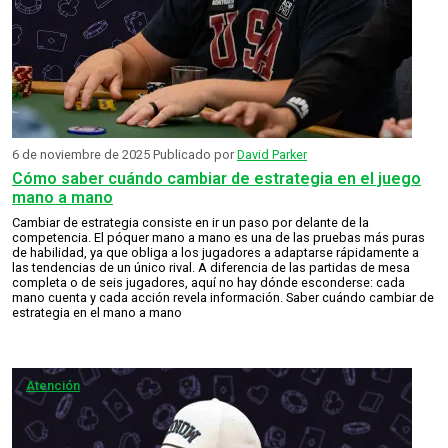
6 de noviembre de 2025
Publicado por
David Parker
Cómo saber cuándo cambiar de estrategia en el juego
mano a mano
Cambiar de estrategia consiste en ir un paso por delante de la
competencia. El póquer mano a mano es una de las pruebas más puras
de habilidad, ya que obliga a los jugadores a adaptarse rápidamente a
las tendencias de un único rival. A diferencia de las partidas de mesa
completa o de seis jugadores, aquí no hay dónde esconderse: cada
mano cuenta y cada acción revela información. Saber cuándo cambiar de
estrategia en el mano a mano
Atención