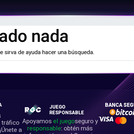
l
rado nada
e sirva de ayuda hacer una búsqueda.
A
BANCA SE
JUEGO
RESPONSABLE
S
Apoyamos
el juego
seguro y
 tráfico
responsable
: obtén más
 ¡Únete a