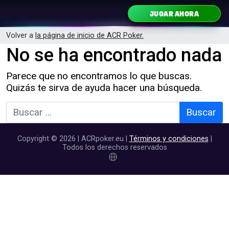
Ir al contenido
JUGAR AHORA
Navegación principal
Volver a
la página de inicio de ACR Poker.
No se ha encontrado nada
Parece que no encontramos lo que buscas.
Quizás te sirva de ayuda hacer una búsqueda.
Copyright © 2026 | ACRpoker.eu |
Términos y condiciones
|
Todos los derechos reservados